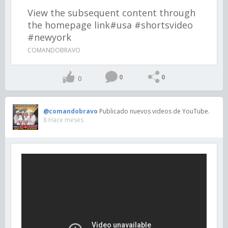
View the subsequent content through
the homepage link#usa #shortsvideo
#newyork
COMANDOBRAVO
0
0
0
@comandobravo
Publicado nuevos videos de YouTube.
8 Hace meses