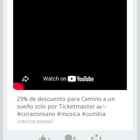
25% de descuento para Camino a un
sueño solo por Ticketmaster 🎫✨
#corazonsano #musica #cumbia
CORAZON SERRANO
0
0
0