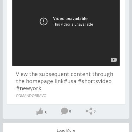
View the subsequent content through
the homepage link#usa #shortsvideo
#newyork
COMANDOBRAVO
0
0
0
Load More