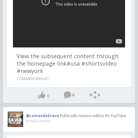
View the subsequent content through
the homepage link#usa #shortsvideo
#newyork
COMANDOBRAVO
0
0
0
@comandobravo
Publicado nuevos videos de YouTube.
8 Hace meses