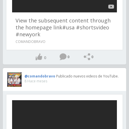
View the subsequent content through
the homepage link#usa #shortsvideo
#newyork
COMANDOBRAVO
0
0
0
@comandobravo
Publicado nuevos videos de YouTube.
8 Hace meses