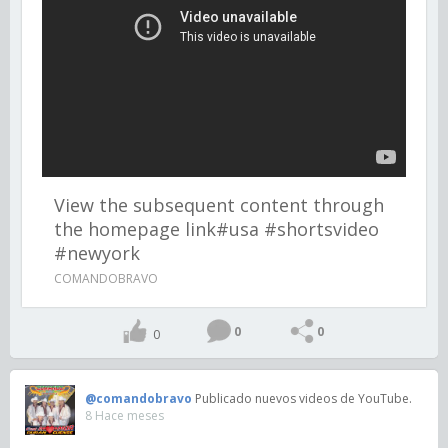
View the subsequent content through
the homepage link#usa #shortsvideo
#newyork
COMANDOBRAVO
0
0
0
@comandobravo
Publicado nuevos videos de YouTube.
8 Hace meses