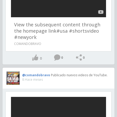
View the subsequent content through
the homepage link#usa #shortsvideo
#newyork
COMANDOBRAVO
0
0
0
@comandobravo
Publicado nuevos videos de YouTube.
8 Hace meses