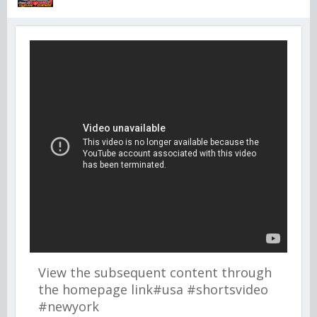
View the subsequent content through
the homepage link#usa #shortsvideo
#newyork