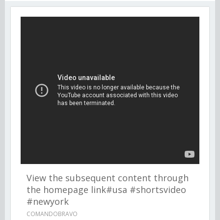
View the subsequent content through
the homepage link#usa #shortsvideo
#newyork
COMANDOBRAVO