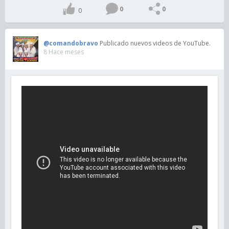
0
0
0
@comandobravo
Publicado nuevos videos de YouTube.
8 Hace meses