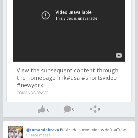
View the subsequent content through
the homepage link#usa #shortsvideo
#newyork
COMANDOBRAVO
0
0
0
@comandobravo
Publicado nuevos videos de YouTube.
8 Hace meses