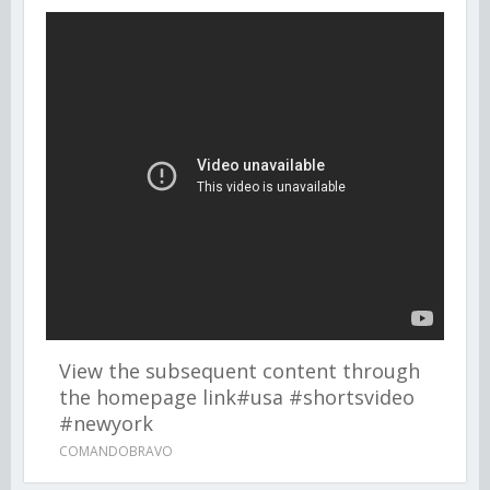
View the subsequent content through
the homepage link#usa #shortsvideo
#newyork
COMANDOBRAVO