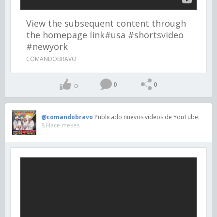
View the subsequent content through
the homepage link#usa #shortsvideo
#newyork
COMANDOBRAVO
0
0
0
@comandobravo
Publicado nuevos videos de YouTube.
8 Hace meses