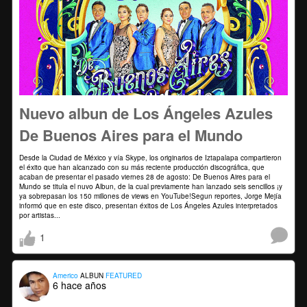
Nuevo albun de Los Ángeles Azules
De Buenos Aires para el Mundo
Desde la Ciudad de México y vía Skype, los originarios de Iztapalapa compartieron
el éxito que han alcanzado con su más reciente producción discográfica, que
acaban de presentar el pasado viernes 28 de agosto: De Buenos Aires para el
Mundo se titula el nuvo Albun, de la cual previamente han lanzado seis sencillos ¡y
ya sobrepasan los 150 millones de views en YouTube!Segun reportes, Jorge Mejía
informó que en este disco, presentan éxitos de Los Ángeles Azules interpretados
por artistas...
1
Americo
ALBUN
FEATURED
6 hace años