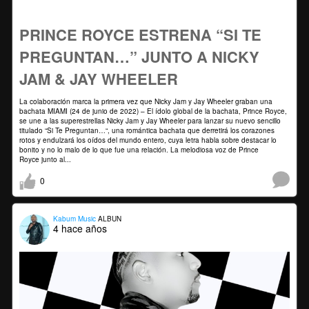
PRINCE ROYCE ESTRENA “SI TE
PREGUNTAN…” JUNTO A NICKY
JAM & JAY WHEELER
La colaboración marca la primera vez que Nicky Jam y Jay Wheeler graban una
bachata MIAMI (24 de junio de 2022) – El ídolo global de la bachata, Prince Royce,
se une a las superestrellas Nicky Jam y Jay Wheeler para lanzar su nuevo sencillo
titulado “Si Te Preguntan…“, una romántica bachata que derretirá los corazones
rotos y endulzará los oídos del mundo entero, cuya letra habla sobre destacar lo
bonito y no lo malo de lo que fue una relación. La melodiosa voz de Prince
Royce junto al...
0
Kabum Music
ALBUN
4 hace años