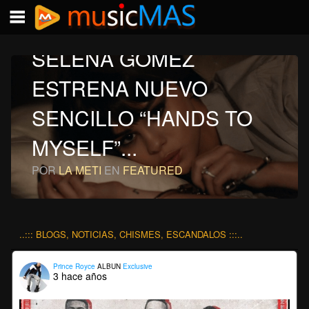
SELENA GÓMEZ
ESTRENA NUEVO
SENCILLO “HANDS TO
MYSELF”...
POR
LA METI
EN
FEATURED
..::: BLOGS, NOTICIAS, CHISMES, ESCANDALOS :::..
Prince Royce
ALBUN
Exclusive
3 hace años