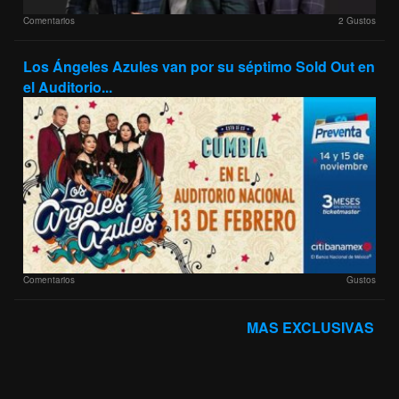
Comentarios
2 Gustos
Los Ángeles Azules van por su séptimo Sold Out en
el Auditorio...
Comentarios
Gustos
MAS EXCLUSIVAS