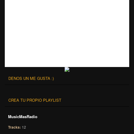
DENOS UN ME GUSTA :)
CREA TU PROPIO PLAYLIST
MusicMasRadio
Tracks:
12