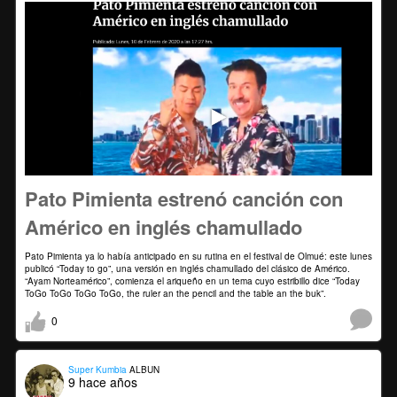
Pato Pimienta estrenó canción con
Américo en inglés chamullado
Pato Pimienta ya lo había anticipado en su rutina en el festival de Olmué: este lunes
publicó “Today to go”, una versión en inglés chamullado del clásico de Américo.
“Ayam Norteamérico”, comienza el ariqueño en un tema cuyo estribillo dice “Today
ToGo ToGo ToGo ToGo, the ruler an the pencil and the table an the buk”.
0
Super Kumbia
ALBUN
9 hace años