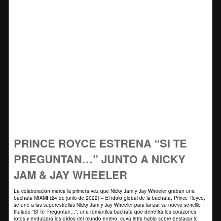
PRINCE ROYCE ESTRENA “SI TE
PREGUNTAN…” JUNTO A NICKY
JAM & JAY WHEELER
La colaboración marca la primera vez que Nicky Jam y Jay Wheeler graban una
bachata MIAMI (24 de junio de 2022) – El ídolo global de la bachata, Prince Royce,
se une a las superestrellas Nicky Jam y Jay Wheeler para lanzar su nuevo sencillo
titulado “Si Te Preguntan…“, una romántica bachata que derretirá los corazones
rotos y endulzará los oídos del mundo entero, cuya letra habla sobre destacar lo