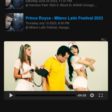
Saturday June 24 2023, 11:31 PM
@ Harrison Park 1824 S. Wood St. 60608 Chicago,...
Prince Royce - Milano Latin Festival 2023
Thursday July 13 2023, 8:30 PM
@ Milano Latin Festival, Assago,
ALL
-04:35