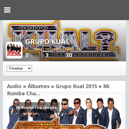
GRUPO KUAL
FOLLOWERS
FOLLOWING
UPDATES
0
3
30
Audio
»
Álbumes
»
Grupo Kual 2015
»
Mi
Rumba Cha...
Mi Rumba Cha cha cha