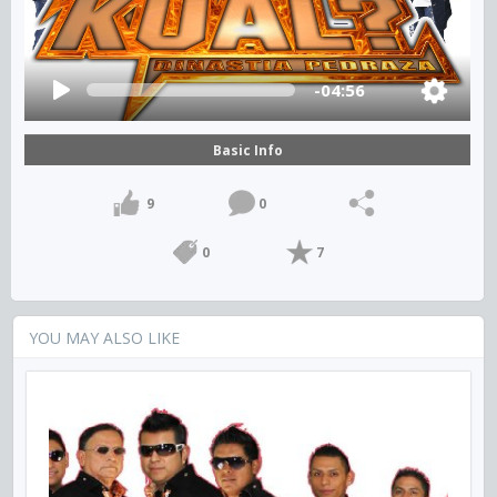
-04:56
Basic Info
9
0
0
7
YOU MAY ALSO LIKE