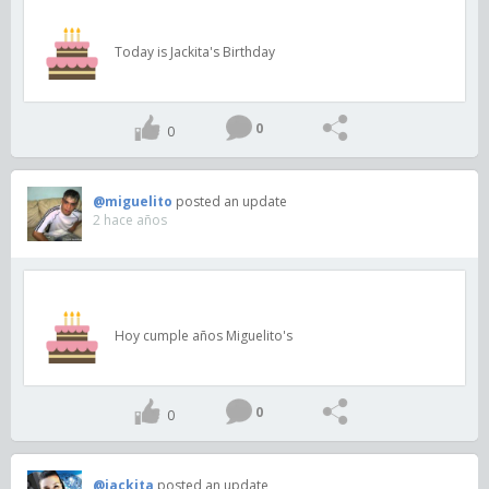
Today is Jackita's Birthday
0
0
@miguelito
posted an update
2 hace años
Hoy cumple años Miguelito's
0
0
@jackita
posted an update