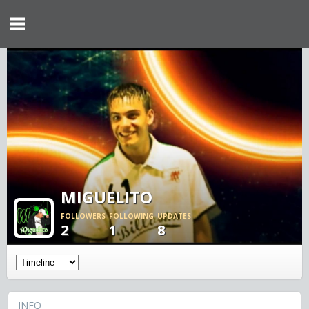
MIGUELITO
FOLLOWERS
FOLLOWING
UPDATES
2
1
8
INFO