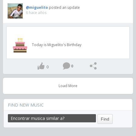
@miguelito
posted an update
6 hace años
Today is Miguelito's Birthday
0
0
Load More
FIND NEW MUSIC