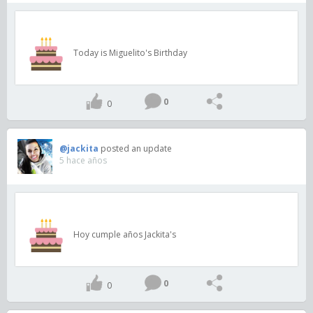
Today is Miguelito's Birthday
0
0
@jackita
posted an update
5 hace años
Hoy cumple años Jackita's
0
0