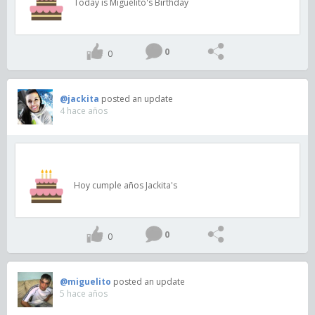
Today is Miguelito's Birthday
0
0
@jackita
posted an update
4 hace años
Hoy cumple años Jackita's
0
0
@miguelito
posted an update
5 hace años