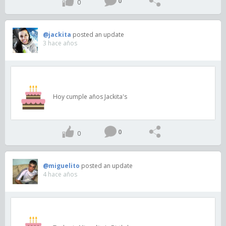
0
0
@jackita
posted an update
3 hace años
Hoy cumple años Jackita's
0
0
@miguelito
posted an update
4 hace años