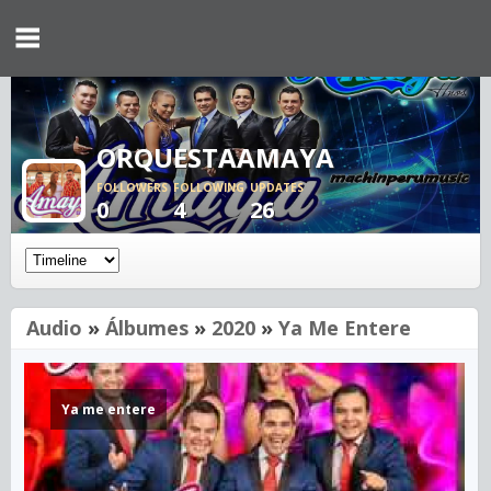
ORQUESTAAMAYA
FOLLOWERS
FOLLOWING
UPDATES
0
4
26
Audio
»
Álbumes
»
2020
»
Ya Me Entere
Ya me entere