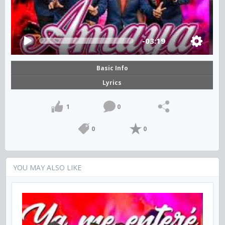
-03:19
Basic Info
Lyrics
1
0
0
0
YOU MAY ALSO LIKE