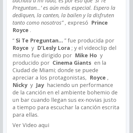
bachata a mi lado; es por eso que ‘Si Te
Preguntan…’ es aún más especial. Espero la
dediquen, la canten, la bailen y la disfruten
tanto como nosotros”
, expresó
Prince
Royce
.
“
Si Te Preguntan…
” fue producida por
Royce
y
D’Lesly Lora
; y el videoclip del
mismo fue dirigido por
Mike Ho
y
producido por
Cinema Giants
en la
Ciudad de Miami; donde se puede
apreciar a los protagonistas,
Royce
,
Nicky
y
Jay
haciendo un performance
de la canción en el ambiente bohemio de
un bar cuando llegan sus ex-novias justo
a tiempo para escuchar la canción escrita
para ellas.
Ver Video aqui