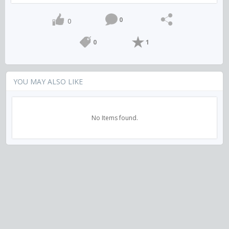
0
0
0
1
YOU MAY ALSO LIKE
No Items found.