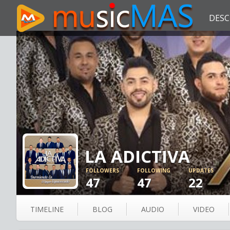
DESC
LA ADICTIVA
FOLLOWERS
FOLLOWING
UPDATES
47
47
22
TIMELINE
BLOG
AUDIO
VIDEO