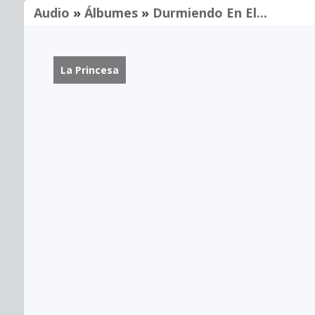
Audio
»
Álbumes
»
Durmiendo En El...
La Princesa