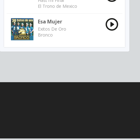
Hast mi Final
El Trono de Mexico
Esa Mujer
Exitos De Oro
Bronco