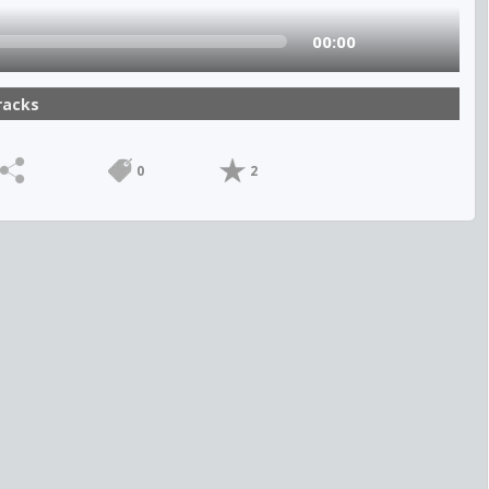
00:00
racks
0
2