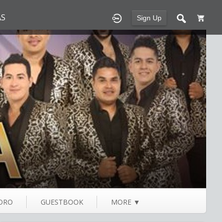
S
Sign Up
ORO
GUESTBOOK
MORE
▼